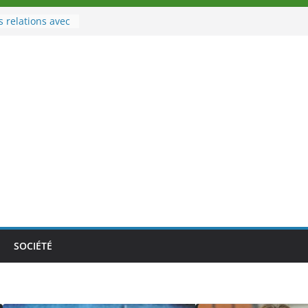
s relations avec
port
u à la tête des
’Ivoire
 nouveau tirage
e 02 août 2026
e Nouvelle
e au Togo sur
nale au-delà des
s athlètes
 la politique
mbition de
SOCIÉTÉ