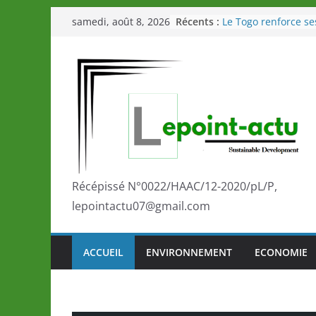
Passer
Récents :
Le Togo renforce se
samedi, août 8, 2026
au
le Commonwealth S
Le Renard de nouvea
contenu
Éléphants en Côte d
LOTO DETENTE”, un
de la LONATO dès l
Depuis Glasgow, un
marque de confianc
la scène internatio
performances de se
Togo: Que retenir de
éducation et de l’a
Récépissé N°0022/HAAC/12-2020/pL/P,
développement?
lepointactu07@gmail.com
ACCUEIL
ENVIRONNEMENT
ECONOMIE