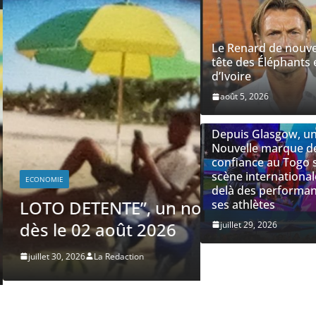
Le Renard de nouve
tête des Éléphants 
d’Ivoire
août 5, 2026
Depuis Glasgow, u
Nouvelle marque d
SOCIÉTÉ
confiance au Togo s
scène international
Depuis Glas
delà des performa
confiance au
 tirage de la LONATO
ses athlètes
delà des pe
juillet 29, 2026
juillet 29, 2026
La Re