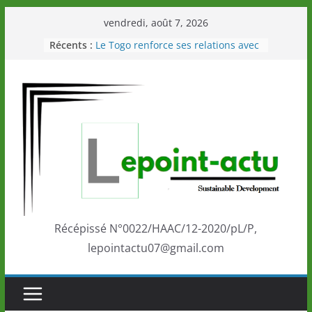
Passer
vendredi, août 7, 2026
au
Récents :
Le Togo renforce ses relations avec
contenu
le Commonwealth Sport
Le Renard de nouveau à la tête des
Éléphants en Côte d’Ivoire
LOTO DETENTE”, un nouveau tirage
de la LONATO dès le 02 août 2026
Depuis Glasgow, une Nouvelle
marque de confiance au Togo sur
la scène internationale au-delà des
performances de ses athlètes
Togo: Que retenir de la politique
éducation et de l’ambition de
développement?
Récépissé N°0022/HAAC/12-2020/pL/P,
lepointactu07@gmail.com