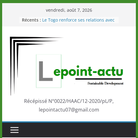
Passer
vendredi, août 7, 2026
au
Récents :
Le Togo renforce ses relations avec
contenu
le Commonwealth Sport
Le Renard de nouveau à la tête des
Éléphants en Côte d’Ivoire
LOTO DETENTE”, un nouveau tirage
de la LONATO dès le 02 août 2026
Depuis Glasgow, une Nouvelle
marque de confiance au Togo sur
la scène internationale au-delà des
performances de ses athlètes
Togo: Que retenir de la politique
éducation et de l’ambition de
développement?
Récépissé N°0022/HAAC/12-2020/pL/P,
lepointactu07@gmail.com