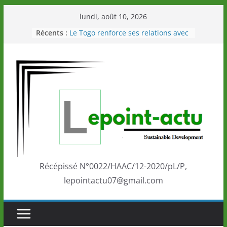
Passer
lundi, août 10, 2026
au
Récents :
Le Togo renforce ses relations avec
contenu
le Commonwealth Sport
Le Renard de nouveau à la tête des
Éléphants en Côte d’Ivoire
LOTO DETENTE”, un nouveau tirage
de la LONATO dès le 02 août 2026
Depuis Glasgow, une Nouvelle
marque de confiance au Togo sur
la scène internationale au-delà des
performances de ses athlètes
Togo: Que retenir de la politique
éducation et de l’ambition de
développement?
Récépissé N°0022/HAAC/12-2020/pL/P,
lepointactu07@gmail.com