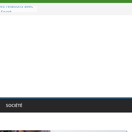
es relations avec
 Sport
eau à la tête des
d’Ivoire
n nouveau tirage
le 02 août 2026
une Nouvelle
nce au Togo sur
onale au-delà des
es athlètes
de la politique
ambition de
SOCIÉTÉ