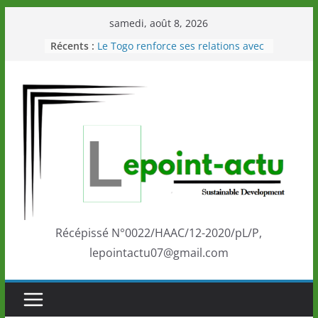
Passer
samedi, août 8, 2026
au
Récents :
Le Togo renforce ses relations avec
contenu
le Commonwealth Sport
Le Renard de nouveau à la tête des
Éléphants en Côte d’Ivoire
LOTO DETENTE”, un nouveau tirage
de la LONATO dès le 02 août 2026
Depuis Glasgow, une Nouvelle
marque de confiance au Togo sur
la scène internationale au-delà des
performances de ses athlètes
Togo: Que retenir de la politique
éducation et de l’ambition de
développement?
Récépissé N°0022/HAAC/12-2020/pL/P,
lepointactu07@gmail.com