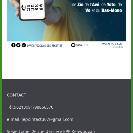
CONTACT
Tél.90213091/98866570
e-mail :lepointactu07@gmail.com
Siège Lomé, 2è rue derrière EPP Kélégougan