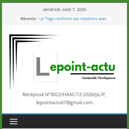
Passer
vendredi, août 7, 2026
au
Récents :
Le Togo renforce ses relations avec
contenu
le Commonwealth Sport
Le Renard de nouveau à la tête des
Éléphants en Côte d’Ivoire
LOTO DETENTE”, un nouveau tirage
de la LONATO dès le 02 août 2026
Depuis Glasgow, une Nouvelle
marque de confiance au Togo sur
la scène internationale au-delà des
performances de ses athlètes
Togo: Que retenir de la politique
éducation et de l’ambition de
développement?
Récépissé N°0022/HAAC/12-2020/pL/P,
lepointactu07@gmail.com