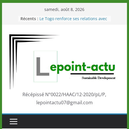
Passer
samedi, août 8, 2026
au
Récents :
Le Togo renforce ses relations avec
contenu
le Commonwealth Sport
Le Renard de nouveau à la tête des
Éléphants en Côte d’Ivoire
LOTO DETENTE”, un nouveau tirage
de la LONATO dès le 02 août 2026
Depuis Glasgow, une Nouvelle
marque de confiance au Togo sur
la scène internationale au-delà des
performances de ses athlètes
Togo: Que retenir de la politique
éducation et de l’ambition de
développement?
Récépissé N°0022/HAAC/12-2020/pL/P,
lepointactu07@gmail.com