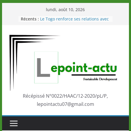
Passer
lundi, août 10, 2026
au
Récents :
Le Togo renforce ses relations avec
contenu
le Commonwealth Sport
Le Renard de nouveau à la tête des
Éléphants en Côte d’Ivoire
LOTO DETENTE”, un nouveau tirage
de la LONATO dès le 02 août 2026
Depuis Glasgow, une Nouvelle
marque de confiance au Togo sur
la scène internationale au-delà des
performances de ses athlètes
Togo: Que retenir de la politique
éducation et de l’ambition de
développement?
Récépissé N°0022/HAAC/12-2020/pL/P,
lepointactu07@gmail.com