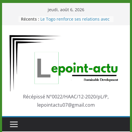
Passer
jeudi, août 6, 2026
au
Récents :
Le Togo renforce ses relations avec
contenu
le Commonwealth Sport
Le Renard de nouveau à la tête des
Éléphants en Côte d’Ivoire
LOTO DETENTE”, un nouveau tirage
de la LONATO dès le 02 août 2026
Depuis Glasgow, une Nouvelle
marque de confiance au Togo sur
la scène internationale au-delà des
performances de ses athlètes
Togo: Que retenir de la politique
éducation et de l’ambition de
développement?
Récépissé N°0022/HAAC/12-2020/pL/P,
lepointactu07@gmail.com