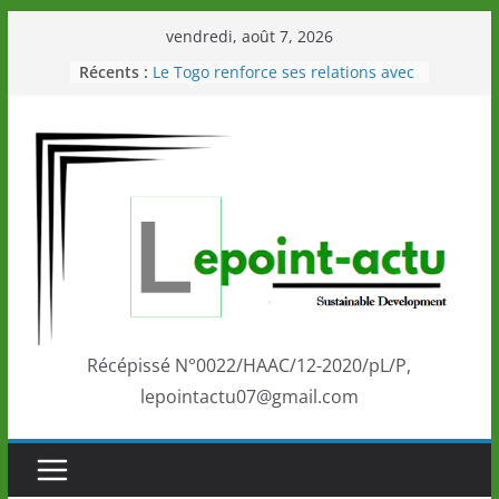
Passer
vendredi, août 7, 2026
au
Récents :
Le Togo renforce ses relations avec
contenu
le Commonwealth Sport
Le Renard de nouveau à la tête des
Éléphants en Côte d’Ivoire
LOTO DETENTE”, un nouveau tirage
de la LONATO dès le 02 août 2026
Depuis Glasgow, une Nouvelle
marque de confiance au Togo sur
la scène internationale au-delà des
performances de ses athlètes
Togo: Que retenir de la politique
éducation et de l’ambition de
développement?
Récépissé N°0022/HAAC/12-2020/pL/P,
lepointactu07@gmail.com