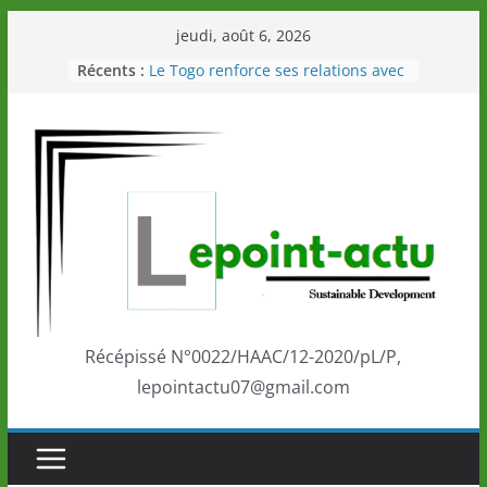
Passer
jeudi, août 6, 2026
au
Récents :
Le Togo renforce ses relations avec
contenu
le Commonwealth Sport
Le Renard de nouveau à la tête des
Éléphants en Côte d’Ivoire
LOTO DETENTE”, un nouveau tirage
de la LONATO dès le 02 août 2026
Depuis Glasgow, une Nouvelle
marque de confiance au Togo sur
la scène internationale au-delà des
performances de ses athlètes
Togo: Que retenir de la politique
éducation et de l’ambition de
développement?
Récépissé N°0022/HAAC/12-2020/pL/P,
lepointactu07@gmail.com