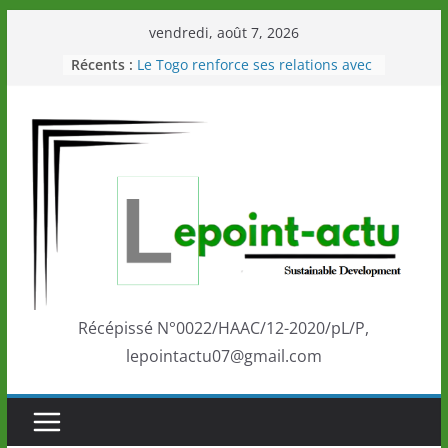
Passer
vendredi, août 7, 2026
au
Récents :
Le Togo renforce ses relations avec
contenu
le Commonwealth Sport
Le Renard de nouveau à la tête des
Éléphants en Côte d’Ivoire
LOTO DETENTE”, un nouveau tirage
de la LONATO dès le 02 août 2026
Depuis Glasgow, une Nouvelle
marque de confiance au Togo sur
la scène internationale au-delà des
performances de ses athlètes
Togo: Que retenir de la politique
éducation et de l’ambition de
développement?
Récépissé N°0022/HAAC/12-2020/pL/P,
lepointactu07@gmail.com