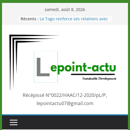
Passer
samedi, août 8, 2026
au
Récents :
Le Togo renforce ses relations avec
contenu
le Commonwealth Sport
Le Renard de nouveau à la tête des
Éléphants en Côte d’Ivoire
LOTO DETENTE”, un nouveau tirage
de la LONATO dès le 02 août 2026
Depuis Glasgow, une Nouvelle
marque de confiance au Togo sur
la scène internationale au-delà des
performances de ses athlètes
Togo: Que retenir de la politique
éducation et de l’ambition de
développement?
Récépissé N°0022/HAAC/12-2020/pL/P,
lepointactu07@gmail.com