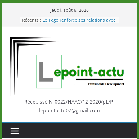
Passer
jeudi, août 6, 2026
au
Récents :
Le Togo renforce ses relations avec
contenu
le Commonwealth Sport
Le Renard de nouveau à la tête des
Éléphants en Côte d’Ivoire
LOTO DETENTE”, un nouveau tirage
de la LONATO dès le 02 août 2026
Depuis Glasgow, une Nouvelle
marque de confiance au Togo sur
la scène internationale au-delà des
performances de ses athlètes
Togo: Que retenir de la politique
éducation et de l’ambition de
développement?
Récépissé N°0022/HAAC/12-2020/pL/P,
lepointactu07@gmail.com