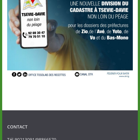
CONTACT
Tél.90213091/98866570