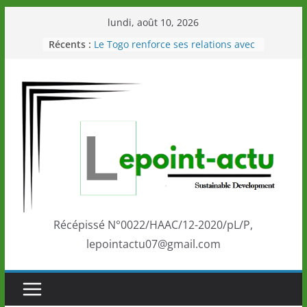
Passer
lundi, août 10, 2026
Togo: Que retenir de la politique
au
Récents :
éducation et de l’ambition de
contenu
développement?
Le Togo renforce ses relations avec
le Commonwealth Sport
Le Renard de nouveau à la tête des
Éléphants en Côte d’Ivoire
LOTO DETENTE”, un nouveau tirage
de la LONATO dès le 02 août 2026
Depuis Glasgow, une Nouvelle
marque de confiance au Togo sur
la scène internationale au-delà des
performances de ses athlètes
Récépissé N°0022/HAAC/12-2020/pL/P,
lepointactu07@gmail.com