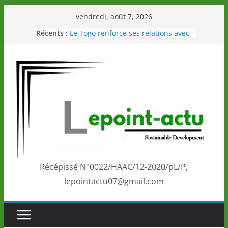
Passer
vendredi, août 7, 2026
au
Récents :
Le Togo renforce ses relations avec
contenu
le Commonwealth Sport
Le Renard de nouveau à la tête des
Éléphants en Côte d’Ivoire
LOTO DETENTE”, un nouveau tirage
de la LONATO dès le 02 août 2026
Depuis Glasgow, une Nouvelle
marque de confiance au Togo sur
la scène internationale au-delà des
performances de ses athlètes
Togo: Que retenir de la politique
éducation et de l’ambition de
développement?
Récépissé N°0022/HAAC/12-2020/pL/P,
lepointactu07@gmail.com