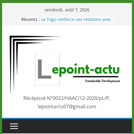
Passer
vendredi, août 7, 2026
au
Récents :
Le Togo renforce ses relations avec
contenu
le Commonwealth Sport
Le Renard de nouveau à la tête des
Éléphants en Côte d’Ivoire
LOTO DETENTE”, un nouveau tirage
de la LONATO dès le 02 août 2026
Depuis Glasgow, une Nouvelle
marque de confiance au Togo sur
la scène internationale au-delà des
performances de ses athlètes
Togo: Que retenir de la politique
éducation et de l’ambition de
développement?
Récépissé N°0022/HAAC/12-2020/pL/P,
lepointactu07@gmail.com