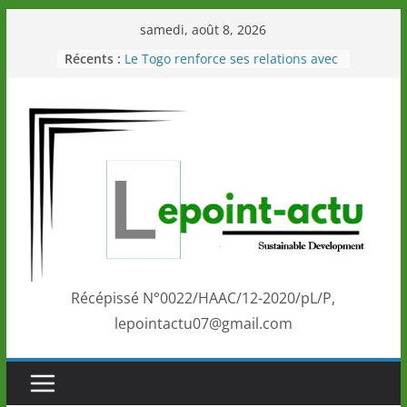
Passer
samedi, août 8, 2026
au
Récents :
Le Togo renforce ses relations avec
contenu
le Commonwealth Sport
Le Renard de nouveau à la tête des
Éléphants en Côte d’Ivoire
LOTO DETENTE”, un nouveau tirage
de la LONATO dès le 02 août 2026
Depuis Glasgow, une Nouvelle
marque de confiance au Togo sur
la scène internationale au-delà des
performances de ses athlètes
Togo: Que retenir de la politique
éducation et de l’ambition de
développement?
Récépissé N°0022/HAAC/12-2020/pL/P,
lepointactu07@gmail.com