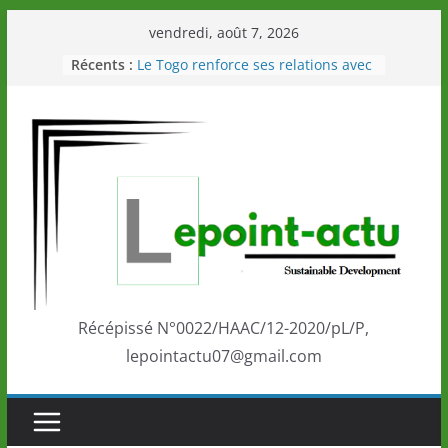
Passer
vendredi, août 7, 2026
au
Récents :
Le Togo renforce ses relations avec
contenu
le Commonwealth Sport
Le Renard de nouveau à la tête des
Éléphants en Côte d’Ivoire
LOTO DETENTE”, un nouveau tirage
de la LONATO dès le 02 août 2026
Depuis Glasgow, une Nouvelle
marque de confiance au Togo sur
la scène internationale au-delà des
performances de ses athlètes
Togo: Que retenir de la politique
éducation et de l’ambition de
développement?
Récépissé N°0022/HAAC/12-2020/pL/P,
lepointactu07@gmail.com