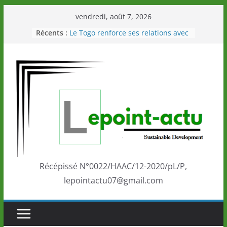
Passer
vendredi, août 7, 2026
au
Récents :
Le Togo renforce ses relations avec
contenu
le Commonwealth Sport
Le Renard de nouveau à la tête des
Éléphants en Côte d’Ivoire
LOTO DETENTE”, un nouveau tirage
de la LONATO dès le 02 août 2026
Depuis Glasgow, une Nouvelle
marque de confiance au Togo sur
la scène internationale au-delà des
performances de ses athlètes
Togo: Que retenir de la politique
éducation et de l’ambition de
développement?
Récépissé N°0022/HAAC/12-2020/pL/P,
lepointactu07@gmail.com