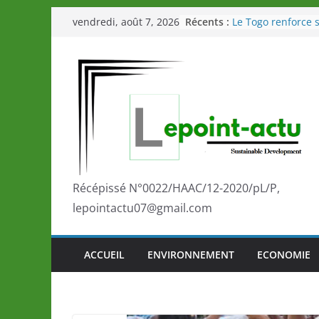
Passer
Récents :
Le Togo renforce s
vendredi, août 7, 2026
au
le Commonwealth
Le Renard de nouv
contenu
Éléphants en Côte 
LOTO DETENTE”, u
de la LONATO dès 
Depuis Glasgow, 
marque de confia
la scène internati
performances de s
Togo: Que retenir 
éducation et de l’
Récépissé N°0022/HAAC/12-2020/pL/P,
développement?
lepointactu07@gmail.com
ACCUEIL
ENVIRONNEMENT
ECONOMIE