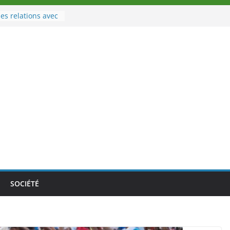
es relations avec
 Sport
eau à la tête des
d’Ivoire
n nouveau tirage
le 02 août 2026
une Nouvelle
nce au Togo sur
onale au-delà des
es athlètes
de la politique
ambition de
SOCIÉTÉ