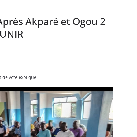
: Après Akparé et Ogou 2
 UNIR
s de vote expliqué.