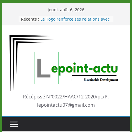
Passer
jeudi, août 6, 2026
au
Récents :
Le Togo renforce ses relations avec
contenu
le Commonwealth Sport
Le Renard de nouveau à la tête des
Éléphants en Côte d’Ivoire
LOTO DETENTE”, un nouveau tirage
de la LONATO dès le 02 août 2026
Depuis Glasgow, une Nouvelle
marque de confiance au Togo sur
la scène internationale au-delà des
performances de ses athlètes
Togo: Que retenir de la politique
éducation et de l’ambition de
développement?
Récépissé N°0022/HAAC/12-2020/pL/P,
lepointactu07@gmail.com