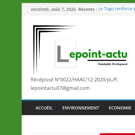
Passer
Récents :
Le Togo renforce s
vendredi, août 7, 2026
au
le Commonwealth
Le Renard de nouv
contenu
Éléphants en Côte 
LOTO DETENTE”, u
de la LONATO dès 
Depuis Glasgow, 
marque de confia
la scène internati
performances de s
Togo: Que retenir 
éducation et de l’
Récépissé N°0022/HAAC/12-2020/pL/P,
développement?
lepointactu07@gmail.com
ACCUEIL
ENVIRONNEMENT
ECONOMIE