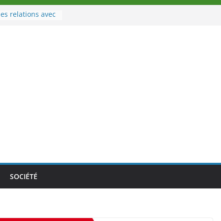
es relations avec
 Sport
eau à la tête des
d’Ivoire
n nouveau tirage
le 02 août 2026
une Nouvelle
nce au Togo sur
onale au-delà des
es athlètes
de la politique
ambition de
SOCIÉTÉ