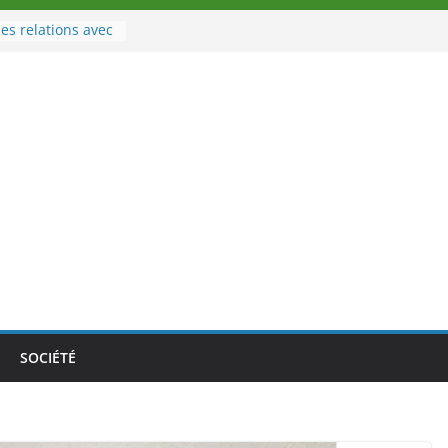
es relations avec
 Sport
eau à la tête des
d’Ivoire
n nouveau tirage
le 02 août 2026
une Nouvelle
nce au Togo sur
onale au-delà des
es athlètes
de la politique
ambition de
SOCIÉTÉ