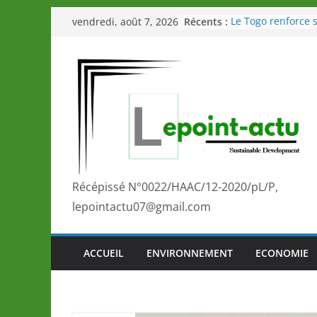
Passer
Récents :
Le Togo renforce s
vendredi, août 7, 2026
au
le Commonwealth
Le Renard de nouv
contenu
Éléphants en Côte 
LOTO DETENTE”, u
de la LONATO dès 
Depuis Glasgow, 
marque de confia
la scène internati
performances de s
Togo: Que retenir 
éducation et de l’
Récépissé N°0022/HAAC/12-2020/pL/P,
développement?
lepointactu07@gmail.com
ACCUEIL
ENVIRONNEMENT
ECONOMIE