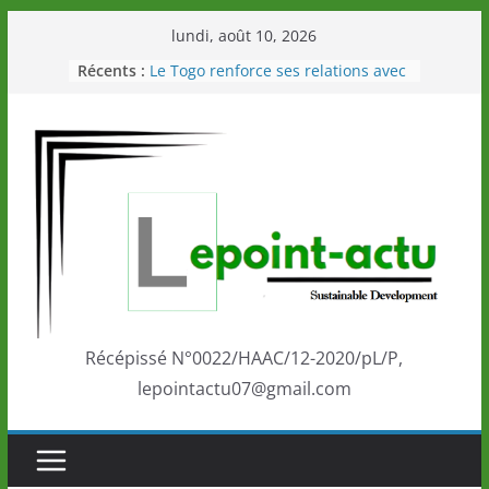
Passer
lundi, août 10, 2026
au
Récents :
Le Togo renforce ses relations avec
contenu
le Commonwealth Sport
Le Renard de nouveau à la tête des
Éléphants en Côte d’Ivoire
LOTO DETENTE”, un nouveau tirage
de la LONATO dès le 02 août 2026
Depuis Glasgow, une Nouvelle
marque de confiance au Togo sur
la scène internationale au-delà des
performances de ses athlètes
Togo: Que retenir de la politique
éducation et de l’ambition de
développement?
Récépissé N°0022/HAAC/12-2020/pL/P,
lepointactu07@gmail.com