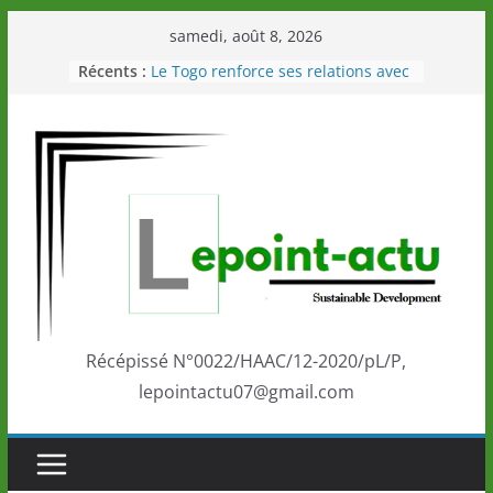
Passer
samedi, août 8, 2026
au
Récents :
Le Togo renforce ses relations avec
contenu
le Commonwealth Sport
Le Renard de nouveau à la tête des
Éléphants en Côte d’Ivoire
LOTO DETENTE”, un nouveau tirage
de la LONATO dès le 02 août 2026
Depuis Glasgow, une Nouvelle
marque de confiance au Togo sur
la scène internationale au-delà des
performances de ses athlètes
Togo: Que retenir de la politique
éducation et de l’ambition de
développement?
Récépissé N°0022/HAAC/12-2020/pL/P,
lepointactu07@gmail.com