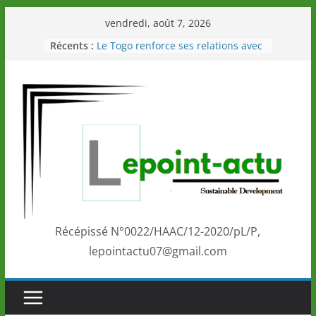
Passer
vendredi, août 7, 2026
au
Récents :
Le Togo renforce ses relations avec
contenu
le Commonwealth Sport
Le Renard de nouveau à la tête des
Éléphants en Côte d’Ivoire
LOTO DETENTE”, un nouveau tirage
de la LONATO dès le 02 août 2026
Depuis Glasgow, une Nouvelle
marque de confiance au Togo sur
la scène internationale au-delà des
performances de ses athlètes
Togo: Que retenir de la politique
éducation et de l’ambition de
développement?
Récépissé N°0022/HAAC/12-2020/pL/P,
lepointactu07@gmail.com