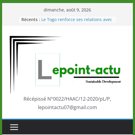
Passer
dimanche, août 9, 2026
au
Récents :
Le Togo renforce ses relations avec
contenu
le Commonwealth Sport
Le Renard de nouveau à la tête des
Éléphants en Côte d’Ivoire
LOTO DETENTE”, un nouveau tirage
de la LONATO dès le 02 août 2026
Depuis Glasgow, une Nouvelle
marque de confiance au Togo sur
la scène internationale au-delà des
performances de ses athlètes
Togo: Que retenir de la politique
éducation et de l’ambition de
développement?
Récépissé N°0022/HAAC/12-2020/pL/P,
lepointactu07@gmail.com