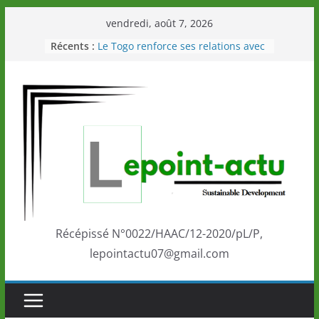
Passer
vendredi, août 7, 2026
au
Récents :
Le Togo renforce ses relations avec
contenu
le Commonwealth Sport
Le Renard de nouveau à la tête des
Éléphants en Côte d’Ivoire
LOTO DETENTE”, un nouveau tirage
de la LONATO dès le 02 août 2026
Depuis Glasgow, une Nouvelle
marque de confiance au Togo sur
la scène internationale au-delà des
performances de ses athlètes
Togo: Que retenir de la politique
éducation et de l’ambition de
développement?
Récépissé N°0022/HAAC/12-2020/pL/P,
lepointactu07@gmail.com