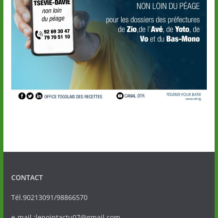
CONTACT
Tél.90213091/98866570
e-mail :lepointactu07@gmail.com