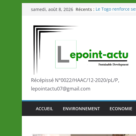
Passer
Récents :
Le Togo renforce se
samedi, août 8, 2026
au
le Commonwealth S
Le Renard de nouvea
contenu
Éléphants en Côte d
LOTO DETENTE”, un
de la LONATO dès l
Depuis Glasgow, un
marque de confianc
la scène internatio
performances de se
Togo: Que retenir de
éducation et de l’a
Récépissé N°0022/HAAC/12-2020/pL/P,
développement?
lepointactu07@gmail.com
ACCUEIL
ENVIRONNEMENT
ECONOMIE