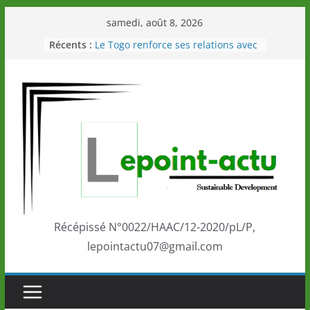
Passer
samedi, août 8, 2026
au
Récents :
Le Togo renforce ses relations avec
contenu
le Commonwealth Sport
Le Renard de nouveau à la tête des
Éléphants en Côte d’Ivoire
LOTO DETENTE”, un nouveau tirage
de la LONATO dès le 02 août 2026
Depuis Glasgow, une Nouvelle
marque de confiance au Togo sur
la scène internationale au-delà des
performances de ses athlètes
Togo: Que retenir de la politique
éducation et de l’ambition de
développement?
Récépissé N°0022/HAAC/12-2020/pL/P,
lepointactu07@gmail.com