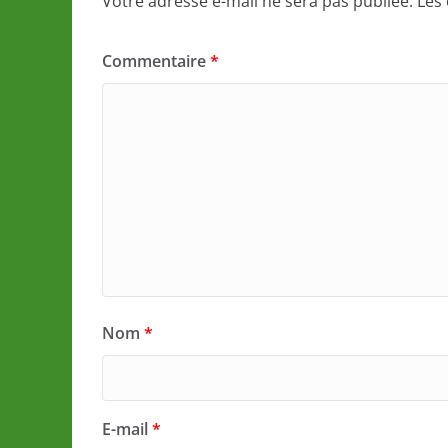
Votre adresse e-mail ne sera pas publiée.
Les
Commentaire
*
Nom
*
E-mail
*