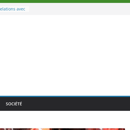
elations avec
rt
à la tête des
oire
ouveau tirage
02 août 2026
Nouvelle
au Togo sur
le au-delà des
athlètes
a politique
ition de
SOCIÉTÉ