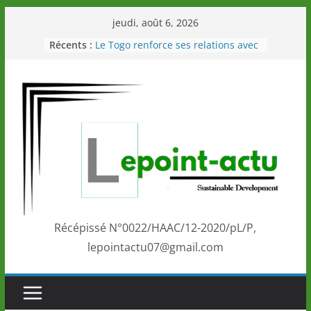
Passer
jeudi, août 6, 2026
au
Récents :
Le Togo renforce ses relations avec
contenu
le Commonwealth Sport
Le Renard de nouveau à la tête des
Éléphants en Côte d’Ivoire
LOTO DETENTE”, un nouveau tirage
de la LONATO dès le 02 août 2026
Depuis Glasgow, une Nouvelle
marque de confiance au Togo sur
la scène internationale au-delà des
performances de ses athlètes
Togo: Que retenir de la politique
éducation et de l’ambition de
développement?
Récépissé N°0022/HAAC/12-2020/pL/P,
lepointactu07@gmail.com