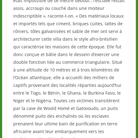
était impossible de se mettre debout ; l’esclave restait
assis, accroupi ou couché dans une moiteur
indescriptible », raconte-t-on. « Des matériaux locaux
et importés tels que ciment, briques cuites, lattes de
rôniers, tôles galvanisées et sable de mer ont servi à
architecturer cette villa dans le style afro-brésilien
qui caractérise les maisons de cette époque. Elle fut
donc conçue et bâtie dans le dessein d’exercer une
double fonction liée au commerce triangulaire. Situé
à une altitude de 10 mètres et à trois kilomètres de
l’Océan atlantique, elle a accueilli des milliers de
captifs provenant des localités réparties aujourd’hui
entre le Togo, le Bénin, le Ghana, le Burkina Faso, le
Niger et le Nigéria. Toutes ces victimes transitèrent
par la cave de Woold Homé et Gatovoudo, un puits
dénommé puits des enchaînés où les esclaves
prenaient leur ultime bain de purification en terre
africaine avant leur embarquement vers les