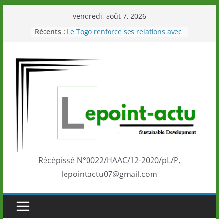
Passer
vendredi, août 7, 2026
au
Récents :
Le Togo renforce ses relations avec
contenu
le Commonwealth Sport
Le Renard de nouveau à la tête des
Éléphants en Côte d’Ivoire
LOTO DETENTE”, un nouveau tirage
de la LONATO dès le 02 août 2026
Depuis Glasgow, une Nouvelle
marque de confiance au Togo sur
la scène internationale au-delà des
performances de ses athlètes
Togo: Que retenir de la politique
éducation et de l’ambition de
développement?
Récépissé N°0022/HAAC/12-2020/pL/P,
lepointactu07@gmail.com