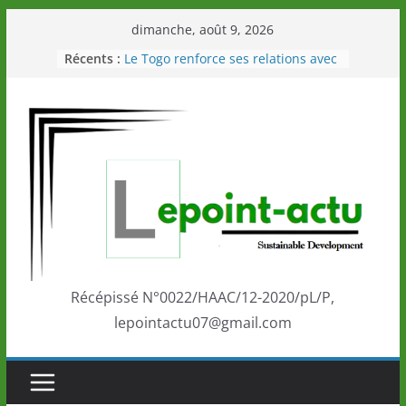
Passer
dimanche, août 9, 2026
au
Récents :
Le Togo renforce ses relations avec
contenu
le Commonwealth Sport
Le Renard de nouveau à la tête des
Éléphants en Côte d’Ivoire
LOTO DETENTE”, un nouveau tirage
de la LONATO dès le 02 août 2026
Depuis Glasgow, une Nouvelle
marque de confiance au Togo sur
la scène internationale au-delà des
performances de ses athlètes
Togo: Que retenir de la politique
éducation et de l’ambition de
développement?
Récépissé N°0022/HAAC/12-2020/pL/P,
lepointactu07@gmail.com