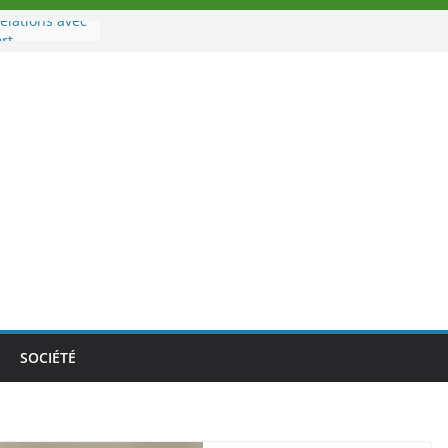
elations avec
rt
à la tête des
oire
ouveau tirage
02 août 2026
Nouvelle
au Togo sur
le au-delà des
athlètes
a politique
ition de
SOCIÉTÉ