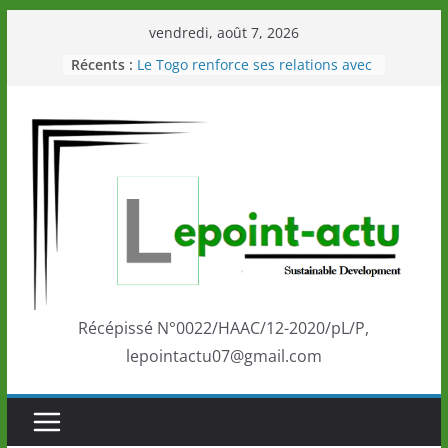
Passer
vendredi, août 7, 2026
au
Récents :
Le Togo renforce ses relations avec
contenu
le Commonwealth Sport
Le Renard de nouveau à la tête des
Éléphants en Côte d’Ivoire
LOTO DETENTE”, un nouveau tirage
de la LONATO dès le 02 août 2026
Depuis Glasgow, une Nouvelle
marque de confiance au Togo sur
la scène internationale au-delà des
performances de ses athlètes
Togo: Que retenir de la politique
éducation et de l’ambition de
développement?
Récépissé N°0022/HAAC/12-2020/pL/P,
lepointactu07@gmail.com