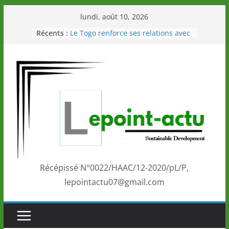
Passer
lundi, août 10, 2026
au
Récents :
Le Togo renforce ses relations avec
contenu
le Commonwealth Sport
Le Renard de nouveau à la tête des
Éléphants en Côte d’Ivoire
LOTO DETENTE”, un nouveau tirage
de la LONATO dès le 02 août 2026
Depuis Glasgow, une Nouvelle
marque de confiance au Togo sur
la scène internationale au-delà des
performances de ses athlètes
Togo: Que retenir de la politique
éducation et de l’ambition de
développement?
Récépissé N°0022/HAAC/12-2020/pL/P,
lepointactu07@gmail.com