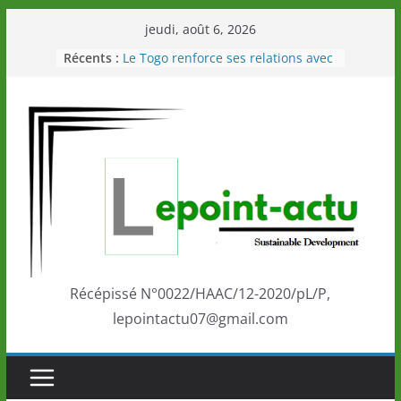
Passer
jeudi, août 6, 2026
au
Récents :
Le Togo renforce ses relations avec
contenu
le Commonwealth Sport
Le Renard de nouveau à la tête des
Éléphants en Côte d’Ivoire
LOTO DETENTE”, un nouveau tirage
de la LONATO dès le 02 août 2026
Depuis Glasgow, une Nouvelle
marque de confiance au Togo sur
la scène internationale au-delà des
performances de ses athlètes
Togo: Que retenir de la politique
éducation et de l’ambition de
développement?
Récépissé N°0022/HAAC/12-2020/pL/P,
lepointactu07@gmail.com