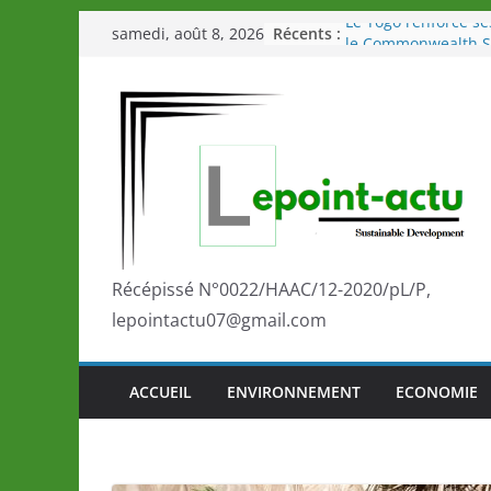
Passer
Récents :
Le Togo renforce se
samedi, août 8, 2026
au
le Commonwealth S
Le Renard de nouvea
contenu
Éléphants en Côte d
LOTO DETENTE”, un
de la LONATO dès l
Depuis Glasgow, un
marque de confianc
la scène internatio
performances de se
Togo: Que retenir de
éducation et de l’a
Récépissé N°0022/HAAC/12-2020/pL/P,
développement?
lepointactu07@gmail.com
ACCUEIL
ENVIRONNEMENT
ECONOMIE