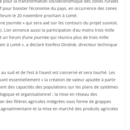
cole pour la transformation socioéconomique des zones rurales
usif pour booster l’économie du pays, en occurrence des zones
un forum le 20 novembre prochain à Lomé.
’une journée » qui sera axé sur les contours du projet susvisé,
. L’on annonce aussi la participation d’au moins trois mille
t un forum d’une journée qui réunira plus de trois mille
ain à Lomé », a déclaré Konfino Dindiok, directeur technique
au sud et de l’est à l’ouest est concerné et sera touché. Les
 sont essentiellement « la création de valeur ajoutée à partir
ment des capacités des populations sur les plans de systèmes
logique et organisationnel ; la mise en réseau des
n des filières agricoles intégrées sous forme de grappes
n agroalimentaire et la mise en marché des produits agricoles