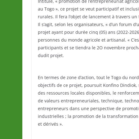
Intitulé, « promotion de l’entrepreneuriat agri
au Togo », ce projet se veut participatif et incl
rurales. Il fera l’objet de lancement à travers 
Il s’agit, selon les organisateurs, « d’un forum d
projet ayant pour durée cinq (05) ans (2022-2026)
personnes du monde agricole et artisanal. « C’es
participants et se tiendra le 2O novembre proch
dudit projet.
En termes de zone d’action, tout le Togo du nord 
objectifs de ce projet, poursuit Konfino Dindiok,
des ressources locales disponibles, le renforce
de valeurs entrepreneuriales, technique, techno
entrepreneurs dans une perspective de promotio
industrielles ; la promotion de la transformatio
et dérivés ».