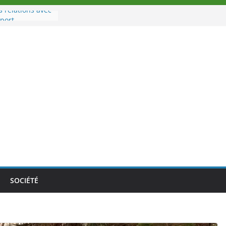
s relations avec
port
u à la tête des
’Ivoire
 nouveau tirage
e 02 août 2026
e Nouvelle
e au Togo sur
nale au-delà des
s athlètes
 la politique
mbition de
SOCIÉTÉ