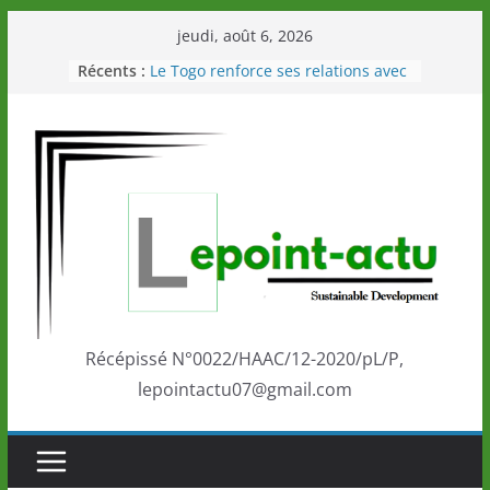
Passer
jeudi, août 6, 2026
au
Récents :
Le Togo renforce ses relations avec
contenu
le Commonwealth Sport
Le Renard de nouveau à la tête des
Éléphants en Côte d’Ivoire
LOTO DETENTE”, un nouveau tirage
de la LONATO dès le 02 août 2026
Depuis Glasgow, une Nouvelle
marque de confiance au Togo sur
la scène internationale au-delà des
performances de ses athlètes
Togo: Que retenir de la politique
éducation et de l’ambition de
développement?
Récépissé N°0022/HAAC/12-2020/pL/P,
lepointactu07@gmail.com