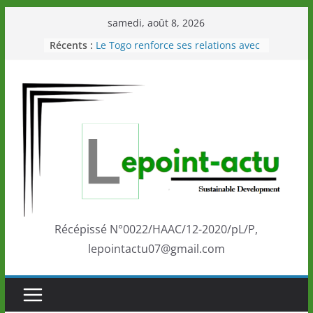
Passer
samedi, août 8, 2026
au
Récents :
Le Togo renforce ses relations avec
contenu
le Commonwealth Sport
Le Renard de nouveau à la tête des
Éléphants en Côte d’Ivoire
LOTO DETENTE”, un nouveau tirage
de la LONATO dès le 02 août 2026
Depuis Glasgow, une Nouvelle
marque de confiance au Togo sur
la scène internationale au-delà des
performances de ses athlètes
Togo: Que retenir de la politique
éducation et de l’ambition de
développement?
Récépissé N°0022/HAAC/12-2020/pL/P,
lepointactu07@gmail.com