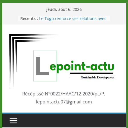
Passer
jeudi, août 6, 2026
au
Récents :
Le Togo renforce ses relations avec
contenu
le Commonwealth Sport
Le Renard de nouveau à la tête des
Éléphants en Côte d’Ivoire
LOTO DETENTE”, un nouveau tirage
de la LONATO dès le 02 août 2026
Depuis Glasgow, une Nouvelle
marque de confiance au Togo sur
la scène internationale au-delà des
performances de ses athlètes
Togo: Que retenir de la politique
éducation et de l’ambition de
développement?
Récépissé N°0022/HAAC/12-2020/pL/P,
lepointactu07@gmail.com