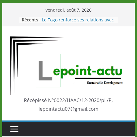
Passer
vendredi, août 7, 2026
au
Récents :
Le Togo renforce ses relations avec
contenu
le Commonwealth Sport
Le Renard de nouveau à la tête des
Éléphants en Côte d’Ivoire
LOTO DETENTE”, un nouveau tirage
de la LONATO dès le 02 août 2026
Depuis Glasgow, une Nouvelle
marque de confiance au Togo sur
la scène internationale au-delà des
performances de ses athlètes
Togo: Que retenir de la politique
éducation et de l’ambition de
développement?
Récépissé N°0022/HAAC/12-2020/pL/P,
lepointactu07@gmail.com