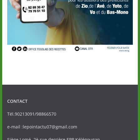
CONTACT
Tél.90213091/98866570
e-mail :lepointactu07@gmail.com
Siège Lomé, 2è rue derrière EPP Kélégougan