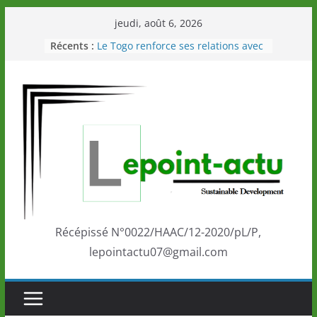
Passer
jeudi, août 6, 2026
au
Récents :
Le Togo renforce ses relations avec
contenu
le Commonwealth Sport
Le Renard de nouveau à la tête des
Éléphants en Côte d’Ivoire
LOTO DETENTE”, un nouveau tirage
de la LONATO dès le 02 août 2026
Depuis Glasgow, une Nouvelle
marque de confiance au Togo sur
la scène internationale au-delà des
performances de ses athlètes
Togo: Que retenir de la politique
éducation et de l’ambition de
développement?
Récépissé N°0022/HAAC/12-2020/pL/P,
lepointactu07@gmail.com