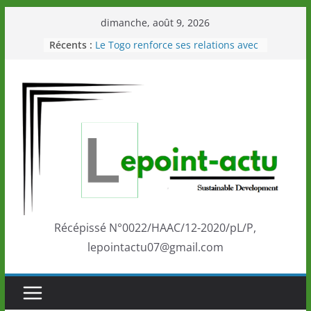
Passer
dimanche, août 9, 2026
au
Récents :
Le Togo renforce ses relations avec
contenu
le Commonwealth Sport
Le Renard de nouveau à la tête des
Éléphants en Côte d’Ivoire
LOTO DETENTE”, un nouveau tirage
de la LONATO dès le 02 août 2026
Depuis Glasgow, une Nouvelle
marque de confiance au Togo sur
la scène internationale au-delà des
performances de ses athlètes
Togo: Que retenir de la politique
éducation et de l’ambition de
développement?
Récépissé N°0022/HAAC/12-2020/pL/P,
lepointactu07@gmail.com