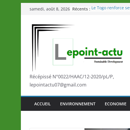
Passer
Récents :
Le Togo renforce se
samedi, août 8, 2026
au
le Commonwealth S
Le Renard de nouvea
contenu
Éléphants en Côte d
LOTO DETENTE”, un
de la LONATO dès l
Depuis Glasgow, un
marque de confianc
la scène internatio
performances de se
Togo: Que retenir de
éducation et de l’a
Récépissé N°0022/HAAC/12-2020/pL/P,
développement?
lepointactu07@gmail.com
ACCUEIL
ENVIRONNEMENT
ECONOMIE