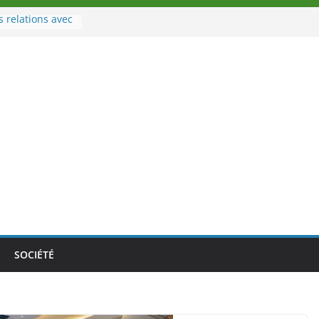
s relations avec
port
u à la tête des
’Ivoire
 nouveau tirage
e 02 août 2026
e Nouvelle
e au Togo sur
nale au-delà des
s athlètes
 la politique
mbition de
SOCIÉTÉ