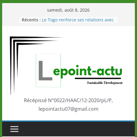
Passer
samedi, août 8, 2026
au
Récents :
Le Togo renforce ses relations avec
contenu
le Commonwealth Sport
Le Renard de nouveau à la tête des
Éléphants en Côte d’Ivoire
LOTO DETENTE”, un nouveau tirage
de la LONATO dès le 02 août 2026
Depuis Glasgow, une Nouvelle
marque de confiance au Togo sur
la scène internationale au-delà des
performances de ses athlètes
Togo: Que retenir de la politique
éducation et de l’ambition de
développement?
Récépissé N°0022/HAAC/12-2020/pL/P,
lepointactu07@gmail.com