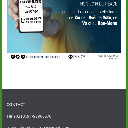
CONTACT
Tél.90213091/98866570
e-mail :lepointactu07@gmail.com