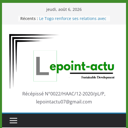
Passer
jeudi, août 6, 2026
au
Récents :
Le Togo renforce ses relations avec
contenu
le Commonwealth Sport
Le Renard de nouveau à la tête des
Éléphants en Côte d’Ivoire
LOTO DETENTE”, un nouveau tirage
de la LONATO dès le 02 août 2026
Depuis Glasgow, une Nouvelle
marque de confiance au Togo sur
la scène internationale au-delà des
performances de ses athlètes
Togo: Que retenir de la politique
éducation et de l’ambition de
développement?
Récépissé N°0022/HAAC/12-2020/pL/P,
lepointactu07@gmail.com